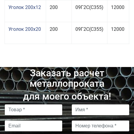
Уголок 200x12
200
09Г2С(С355)
12000
Уголок 200x20
200
09Г2С(С355)
12000
Заказать расчет
металлопроката
для моего объекта!