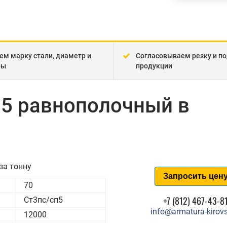
ем марку стали, диаметр и
Согласовываем резку и по
ры
продукции
п5 равнополочный в
за тонну
Запросить цен
70
+7 (812) 467-43-8
Ст3пс/сп5
info@armatura-kirovs
12000