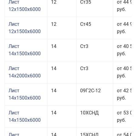
Лист
12
Ст35
от 44 93
12x1500x6000
руб.
Лист
12
Ст45
от 44 93
12x1500x6000
руб.
Лист
14
Ст3
от 40 53
14x1500x6000
руб.
Лист
14
Ст3
от 40 53
14x2000x6000
руб.
Лист
14
09Г2С-12
от 42 53
14x1500x6000
руб.
Лист
14
10ХСНД
от 53 03
14x1500x6000
руб.
Лист
14
15ХСНД
от 54 03