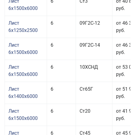
Лист
6
Ст3
от 40 83
6x1500x6000
руб.
Лист
6
09Г2С-12
от 46 37
6x1250x2500
руб.
Лист
6
09Г2С-14
от 46 37
6x1500x6000
руб.
Лист
6
10ХСНД
от 53 03
6x1500x6000
руб.
Лист
6
Ст65Г
от 51 93
6x1400x6000
руб.
Лист
6
Ст20
от 41 93
6x1500x6000
руб.
Лист
6
Ст45
от 45 93