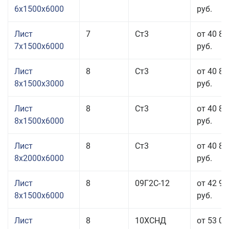
6x1500x6000
руб.
Лист
7
Ст3
от 40 83
7x1500x6000
руб.
Лист
8
Ст3
от 40 83
8x1500x3000
руб.
Лист
8
Ст3
от 40 83
8x1500x6000
руб.
Лист
8
Ст3
от 40 83
8x2000x6000
руб.
Лист
8
09Г2С-12
от 42 97
8x1500x6000
руб.
Лист
8
10ХСНД
от 53 03