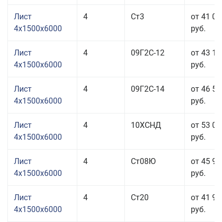
Лист
4
Ст3
от 41 04
4x1500x6000
руб.
Лист
4
09Г2С-12
от 43 17
4x1500x6000
руб.
Лист
4
09Г2С-14
от 46 57
4x1500x6000
руб.
Лист
4
10ХСНД
от 53 03
4x1500x6000
руб.
Лист
4
Ст08Ю
от 45 93
4x1500x6000
руб.
Лист
4
Ст20
от 41 93
4x1500x6000
руб.