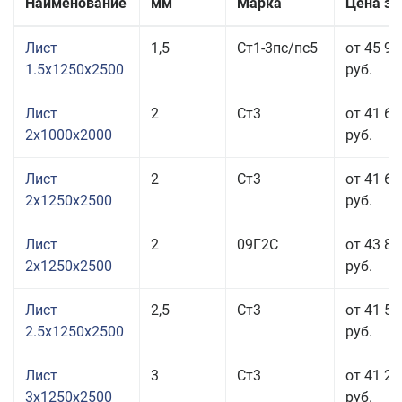
Наименование
мм
Марка
Цена за
Лист
1,5
Ст1-3пс/пс5
от 45 98
1.5x1250x2500
руб.
Лист
2
Ст3
от 41 69
2x1000x2000
руб.
Лист
2
Ст3
от 41 69
2x1250x2500
руб.
Лист
2
09Г2С
от 43 83
2x1250x2500
руб.
Лист
2,5
Ст3
от 41 50
2.5x1250x2500
руб.
Лист
3
Ст3
от 41 20
3x1250x2500
руб.