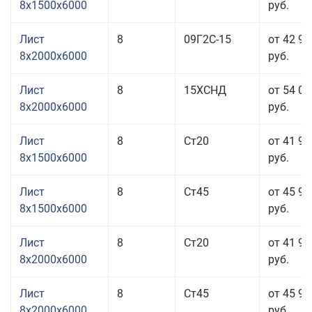
8x1500x6000
руб.
Лист
8
09Г2С-15
от 42 97
8x2000x6000
руб.
Лист
8
15ХСНД
от 54 03
8x2000x6000
руб.
Лист
8
Ст20
от 41 93
8x1500x6000
руб.
Лист
8
Ст45
от 45 93
8x1500x6000
руб.
Лист
8
Ст20
от 41 93
8x2000x6000
руб.
Лист
8
Ст45
от 45 93
8x2000x6000
руб.