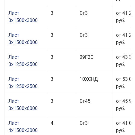
Лист
3
Ст3
от 41 20
3x1500x3000
руб.
Лист
3
Ст3
от 41 20
3x1500x6000
руб.
Лист
3
09Г2С
от 43 33
3x1250x2500
руб.
Лист
3
10ХСНД
от 53 03
3x1250x2500
руб.
Лист
3
Ст45
от 45 93
3x1500x6000
руб.
Лист
4
Ст3
от 41 04
4x1500x3000
руб.